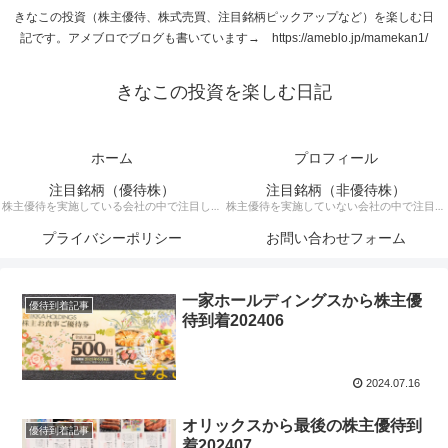
きなこの投資（株主優待、株式売買、注目銘柄ピックアップなど）を楽しむ日
記です。アメブロでブログも書いています→ https://ameblo.jp/mamekan1/
きなこの投資を楽しむ日記
ホーム
プロフィール
注目銘柄（優待株）
注目銘柄（非優待株）
株主優待を実施している会社の中で注目して
株主優待を実施していない会社の中で注目銘
いる銘柄に関する記事です。
柄に関する記事です。
プライバシーポリシー
お問い合わせフォーム
一家ホールディングスから株主優
優待到着記事
待到着202406
2024.07.16
オリックスから最後の株主優待到
優待到着記事
着202407