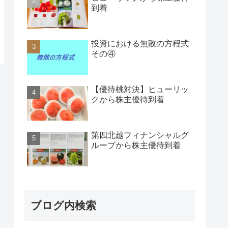
到着
投資における無敗の方程式
その④
【優待桃対決】ヒューリッ
クから株主優待到着
第四北越フィナンシャルグ
ループから株主優待到着
ブログ内検索