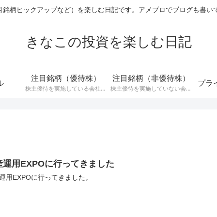
ックアップなど）を楽しむ日記です。アメブロでブログも書いています→ http
きなこの投資を楽しむ日記
注目銘柄（優待株）
注目銘柄（非優待株）
ル
プラ
株主優待を実施している会社の
株主優待を実施していない会社
中で注目している銘柄に関する
の中で注目銘柄に関する記事で
記事です。
す。
産運用EXPOに行ってきました
運用EXPOに行ってきました。