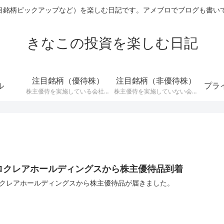
ックアップなど）を楽しむ日記です。アメブロでブログも書いています→ http
きなこの投資を楽しむ日記
注目銘柄（優待株）
注目銘柄（非優待株）
ル
プラ
株主優待を実施している会社の
株主優待を実施していない会社
中で注目している銘柄に関する
の中で注目銘柄に関する記事で
記事です。
す。
ロクレアホールディングスから株主優待品到着
クレアホールディングスから株主優待品が届きました。