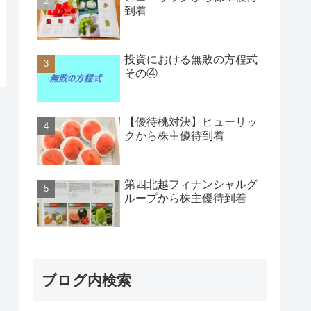
到着
投資における無敗の方程式
その④
【優待桃対決】ヒューリッ
クから株主優待到着
第四北越フィナンシャルグ
ループから株主優待到着
ブログ内検索