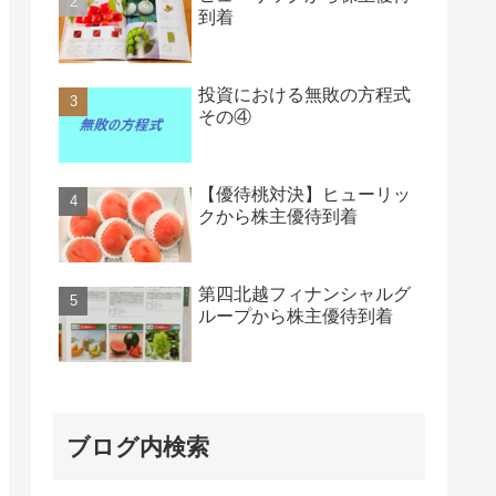
到着
投資における無敗の方程式
その④
【優待桃対決】ヒューリッ
クから株主優待到着
第四北越フィナンシャルグ
ループから株主優待到着
ブログ内検索