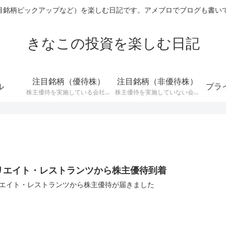
ックアップなど）を楽しむ日記です。アメブロでブログも書いています→ http
きなこの投資を楽しむ日記
注目銘柄（優待株）
注目銘柄（非優待株）
ル
プラ
株主優待を実施している会社の
株主優待を実施していない会社
中で注目している銘柄に関する
の中で注目銘柄に関する記事で
記事です。
す。
リエイト・レストランツから株主優待到着
エイト・レストランツから株主優待が届きました