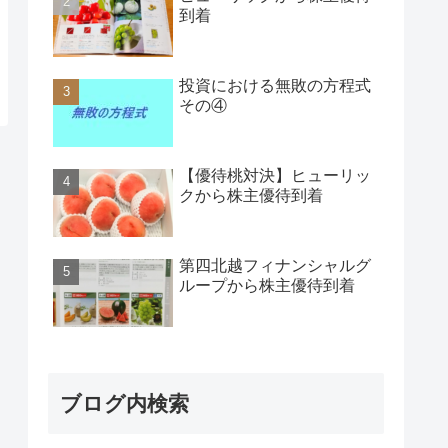
到着
投資における無敗の方程式
その④
【優待桃対決】ヒューリッ
クから株主優待到着
第四北越フィナンシャルグ
ループから株主優待到着
ブログ内検索