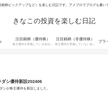
ックアップなど）を楽しむ日記です。アメブロでブログも書いています→ http
きなこの投資を楽しむ日記
注目銘柄（優待株）
注目銘柄（非優待株）
ル
プラ
株主優待を実施している会社の
株主優待を実施していない会社
中で注目している銘柄に関する
の中で注目銘柄に関する記事で
記事です。
す。
ダシ優待新設202406
ダシが株主優待を新設しました。