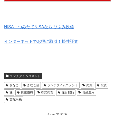
NISA・つみたてNISAなら ひふみ投信
インターネットでお得に取引！松井証券
ランチタイムコメント
きなこ
きなこ値
ランチタイムコメント
売買
投資
株
株主優待
株式売買
注目銘柄
資産運用
高配当株
シェアする