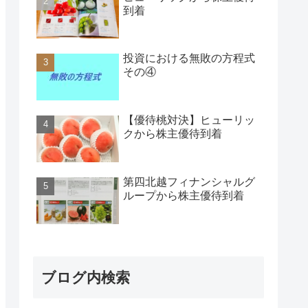
到着
投資における無敗の方程式
その④
【優待桃対決】ヒューリッ
クから株主優待到着
第四北越フィナンシャルグ
ループから株主優待到着
ブログ内検索