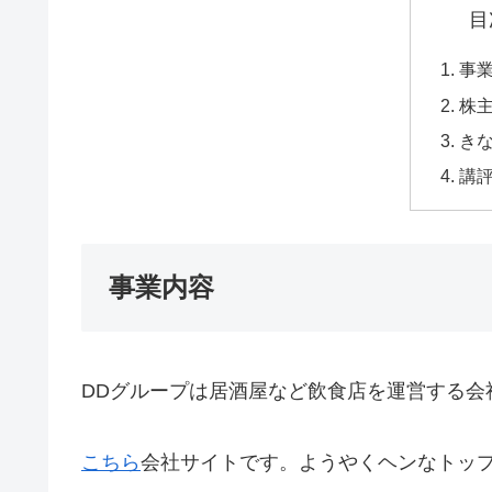
目
事
株
き
講
事業内容
DDグループは居酒屋など飲食店を運営する会
こちら
会社サイトです。ようやくヘンなトッ