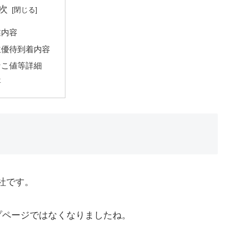
次
業内容
主優待到着内容
なこ値等詳細
評
社です。
プページではなくなりましたね。