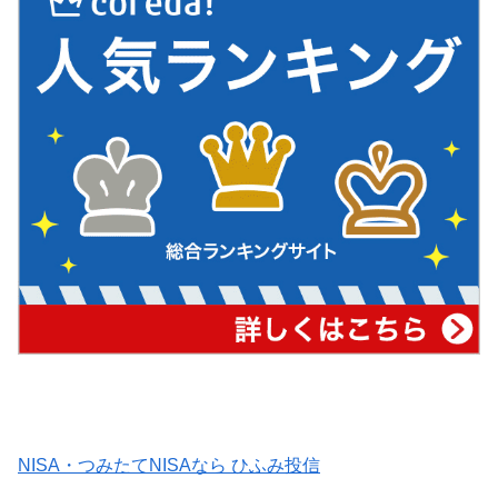
NISA・つみたてNISAなら ひふみ投信